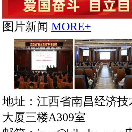
图片新闻
MORE+
江西余干：“百县百校”科普
解码雪花奇幻王国——"百
地址：江西省南昌经济技术
进
百校
大厦三楼A309室