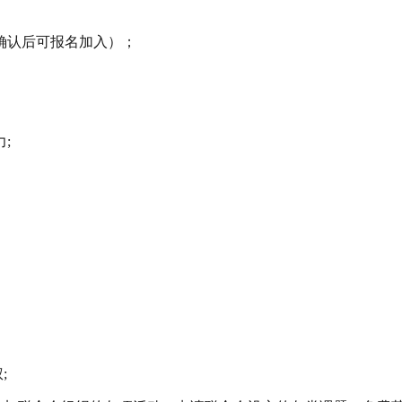
系确认后可报名加入）；
;
的批评权和监督权;